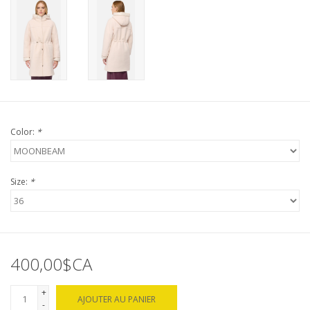
Color:
*
Size:
*
400,00$CA
+
AJOUTER AU PANIER
-