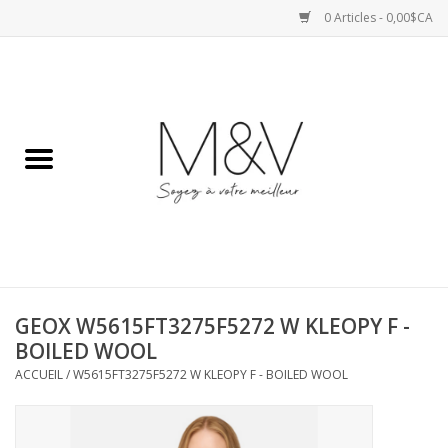
0 Articles - 0,00$CA
Accueil
SPORTS
HAUTS
ROBES
GEOX W5615FT3275F5272 W KLEOPY F -
BAS
BOILED WOOL
ACCUEIL
/
W5615FT3275F5272 W KLEOPY F - BOILED WOOL
ACCESSOIRES
VESTES