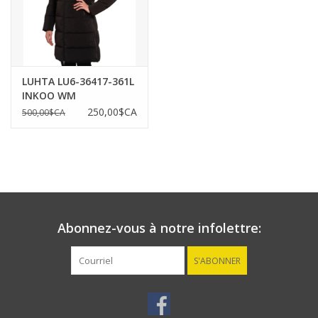
LUHTA LU6-36417-361L
INKOO WM
DOWNLOOK COAT
250,00$CA
500,00$CA
Abonnez-vous à notre infolettre:
S'ABONNER