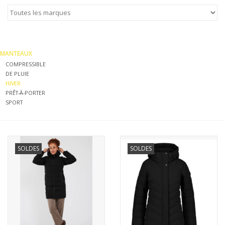
MANTEAUX
SOLDES
MANTEAUX
COMPRESSIBLE
DE PLUIE
MAILLOTS DE BAIN
HIVER
PRÊT-À-PORTER
SPORT
Marques
SOLDES
SOLDES