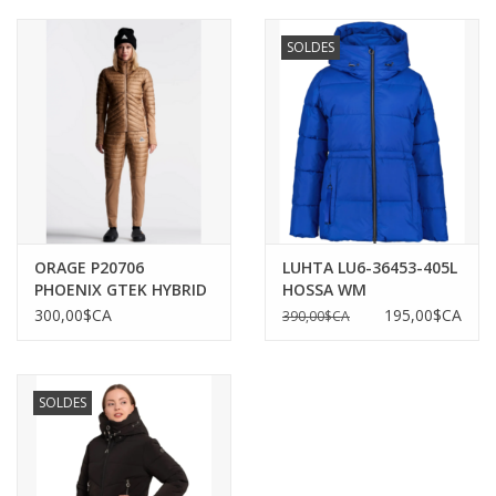
SOLDES
ORAGE P20706
LUHTA LU6-36453-405L
PHOENIX GTEK HYBRID
HOSSA WM
JACKET
DOWNLOOK JACKET
300,00$CA
195,00$CA
390,00$CA
SOLDES