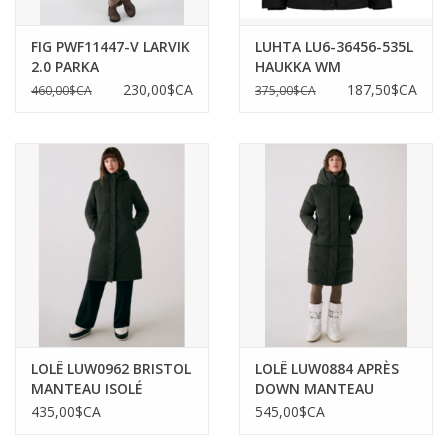
FIG PWF11447-V LARVIK
LUHTA LU6-36456-535L
2.0 PARKA
HAUKKA WM
DOWNLOOK JACKET
230,00$CA
187,50$CA
460,00$CA
375,00$CA
LOLË LUW0962 BRISTOL
LOLË LUW0884 APRÈS
MANTEAU ISOLÉ
DOWN MANTEAU
HIVER
435,00$CA
545,00$CA