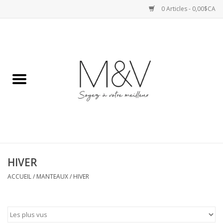
0 Articles - 0,00$CA
Accueil
SPORTS
HAUTS
ROBES
HIVER
BAS
ACCUEIL
/
MANTEAUX
/
HIVER
ACCESSOIRES
VESTES