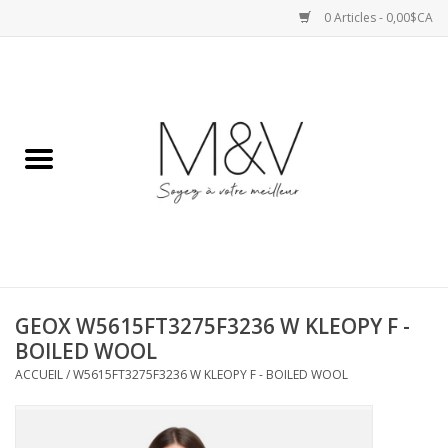
0 Articles - 0,00$CA
Accueil
SPORTS
HAUTS
ROBES
GEOX W5615FT3275F3236 W KLEOPY F -
BAS
BOILED WOOL
ACCUEIL
/
W5615FT3275F3236 W KLEOPY F - BOILED WOOL
ACCESSOIRES
VESTES