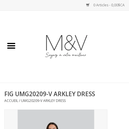
0 Articles - 0,00$CA
Accueil
SPORTS
HAUTS
ROBES
FIG UMG20209-V ARKLEY DRESS
BAS
ACCUEIL
/
UMG20209-V ARKLEY DRESS
ACCESSOIRES
VESTES