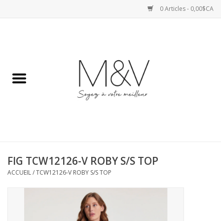
0 Articles - 0,00$CA
Accueil
SPORTS
HAUTS
ROBES
FIG TCW12126-V ROBY S/S TOP
BAS
ACCUEIL
/
TCW12126-V ROBY S/S TOP
ACCESSOIRES
VESTES