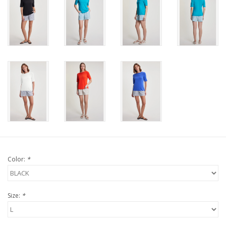
Color:
*
Size:
*