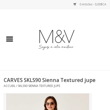
0 Articles - 0,00$CA
Accueil
SPORTS
HAUTS
ROBES
CARVES SKLS90 Sienna Textured jupe
BAS
ACCUEIL
/
SKLS90 SIENNA TEXTURED JUPE
ACCESSOIRES
VESTES