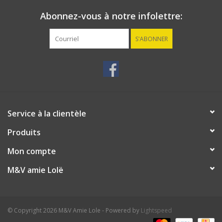
Le short intérieur intégré est votre arme secrète. Il ajoute une
Abonnez-vous à notre infolettre:
protection supplémentaire, pour que vous preniez votre élan en
toute confiance.
S'ABONNER
La
Marika II
de NVO vous apporte confort, efficacité et style.
Exprimez votre personnalité avec
Marika II
dès aujourd’hui !
Protection UV
Extensible dans les 4 sens.
Service à la clientèle
Restez à l'aise : séchage rapide et évacuation de l'humidité
Produits
92% polyester et 8% élasthanne.
Longueur : 43.18 cm
Mon compte
Taille avec passants de ceinture
M&V amie Lolë
Détails de la coupe : Taille classique
© Copyright 2026 M&V Amie Lole - Powered by
Lightspeed