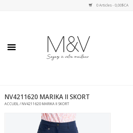
0 Articles - 0,00$CA
Accueil
SPORTS
HAUTS
ROBES
NV4211620 MARIKA II SKORT
BAS
ACCUEIL
/
NV4211620 MARIKA II SKORT
ACCESSOIRES
VESTES