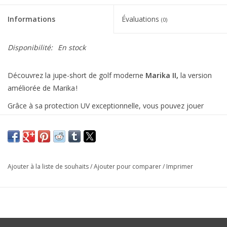
Informations
Évaluations
(0)
Disponibilité:
En stock
Découvrez la jupe-short de golf moderne
Marika II,
la version
améliorée de Marika !
Grâce à sa protection UV exceptionnelle, vous pouvez jouer
sous le soleil sans trop vous exposer, en toute sécurité.
Profitez d’une souplesse inégalée grâce au pli d’aisance et
bougez avec facilité grâce au tissu extensible dans les 4 sens.
Restez agile dans toutes vos activités.
Ajouter à la liste de souhaits
/
Ajouter pour comparer
/
Imprimer
Plus courte que sa prédécesseuse, Marika II offre une coupe
plus flatteuse qui s’aligne sur les dernières tendances. Le design
élégant est doté d’une ceinture à passants, ce qui vous permet
d’ajuster votre style en fonction de vos envies.