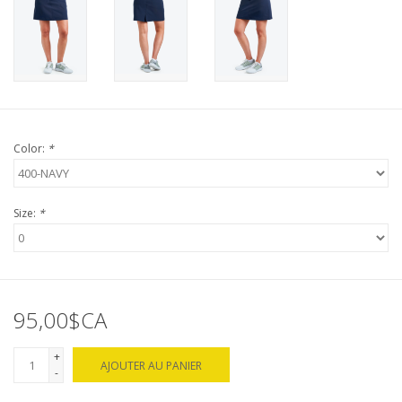
Color:
*
Size:
*
95,00$CA
+
AJOUTER AU PANIER
-