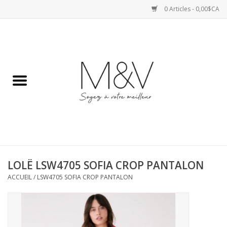
0 Articles - 0,00$CA
Accueil
SPORTS
HAUTS
ROBES
LOLË LSW4705 SOFIA CROP PANTALON
BAS
ACCUEIL
/
LSW4705 SOFIA CROP PANTALON
ACCESSOIRES
VESTES