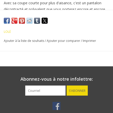
Avec sa coupe courte pour plus d'aisance, c'est un pantalon
décontracté et polyvalent que vous porterez encore et encore.
Texture subtile
Logo réfléchissant ton sur ton transféré à chaud
Séchage rapide
LOLË
Respirant
Léger
Ajouter à la liste de souhaits
/
Ajouter pour comparer
/
Imprimer
Polyester recyclé certifié GRS ; tissu certifié OEKO TEX®
Poches avant
Abonnez-vous à notre infolettre:
S'ABONNER