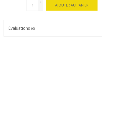
+
AJOUTER AU PANIER
-
Évaluations
(0)