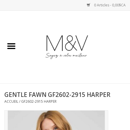
0 Articles - 0,00$CA
Accueil
SPORTS
HAUTS
ROBES
GENTLE FAWN GF2602-2915 HARPER
BAS
ACCUEIL
/
GF2602-2915 HARPER
ACCESSOIRES
VESTES