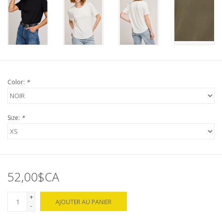
Color:
*
Size:
*
52,00$CA
+
AJOUTER AU PANIER
-