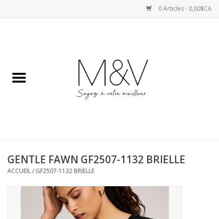
0 Articles - 0,00$CA
Accueil
SPORTS
HAUTS
ROBES
GENTLE FAWN GF2507-1132 BRIELLE
BAS
ACCUEIL
/
GF2507-1132 BRIELLE
ACCESSOIRES
VESTES