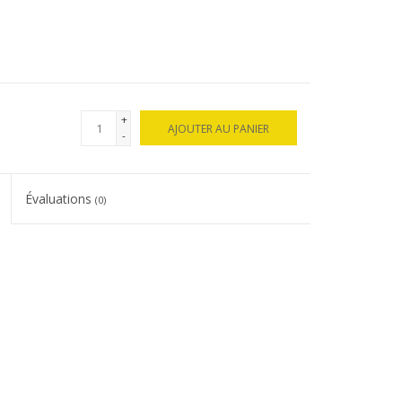
+
AJOUTER AU PANIER
-
Évaluations
(0)