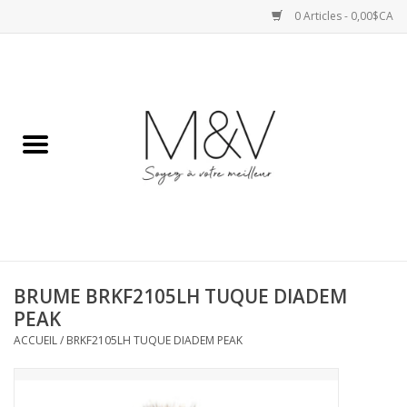
0 Articles - 0,00$CA
Accueil
SPORTS
HAUTS
ROBES
BRUME BRKF2105LH TUQUE DIADEM
BAS
PEAK
ACCUEIL
/
BRKF2105LH TUQUE DIADEM PEAK
ACCESSOIRES
VESTES