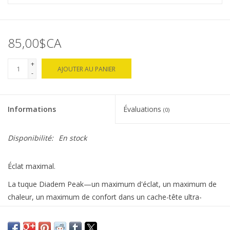
85,00$CA
+
AJOUTER AU PANIER
-
Informations
Évaluations
(0)
Disponibilité:
En stock
Éclat maximal.
La tuque Diadem Peak—un maximum d'éclat, un maximum de
chaleur, un maximum de confort dans un cache-tête ultra-
élégant et ultra-féminin. Puisque deux côtés valent mieux qu'un,
cette pièce tendance scintille (et scintille) avec de superbes