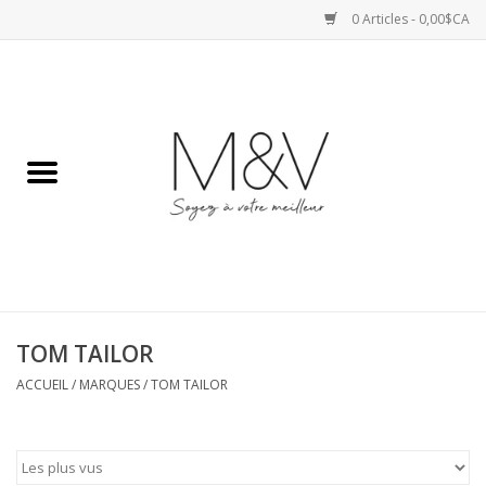
0 Articles - 0,00$CA
Accueil
SPORTS
HAUTS
ROBES
TOM TAILOR
BAS
ACCUEIL
/
MARQUES
/
TOM TAILOR
ACCESSOIRES
VESTES