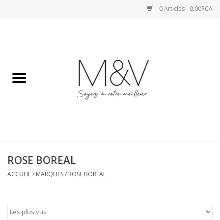
0 Articles - 0,00$CA
Accueil
SPORTS
HAUTS
ROBES
ROSE BOREAL
BAS
ACCUEIL
/
MARQUES
/
ROSE BOREAL
ACCESSOIRES
VESTES