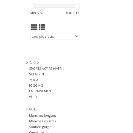
Min: C$
0
Max: C$
5
SPORTS
SPORTS ACTIFS HIVER
SKI ALPIN
YOGA
JOGGING
ENTRAINEMENT
VÉLO
HAUTS
Manches longues
Manches courtes
Soutien-gorge
Camisoles