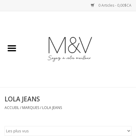
0 Articles - 0,00$CA
Accueil
SPORTS
HAUTS
ROBES
LOLA JEANS
BAS
ACCUEIL
/
MARQUES
/
LOLA JEANS
ACCESSOIRES
VESTES