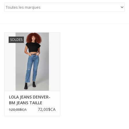
MANTEAUX
SOLDES
SOLDES
MAILLOTS DE BAIN
Marques
LOLA JEANS DENVER-
BM JEANS TAILLE
HAUTE DROIT TROUÉ
72,00$CA
120,00$CA