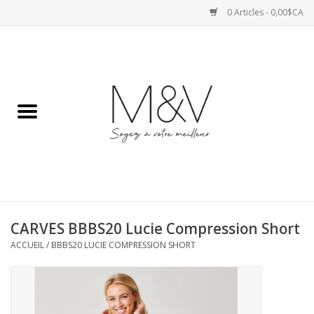
0 Articles - 0,00$CA
Accueil
SPORTS
HAUTS
ROBES
CARVES BBBS20 Lucie Compression Short
BAS
ACCUEIL
/
BBBS20 LUCIE COMPRESSION SHORT
ACCESSOIRES
VESTES