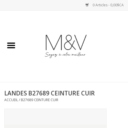
0 Articles - 0,00$CA
Accueil
SPORTS
HAUTS
ROBES
LANDES B27689 CEINTURE CUIR
BAS
ACCUEIL
/
B27689 CEINTURE CUIR
ACCESSOIRES
VESTES