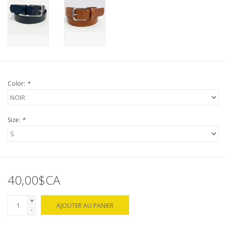
Color:
*
Size:
*
40,00$CA
+
AJOUTER AU PANIER
-