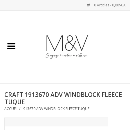
0 Articles - 0,00$CA
Accueil
SPORTS
HAUTS
ROBES
CRAFT 1913670 ADV WINDBLOCK FLEECE
BAS
TUQUE
ACCUEIL
/
1913670 ADV WINDBLOCK FLEECE TUQUE
ACCESSOIRES
VESTES