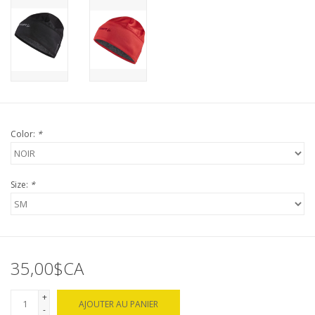
Color:
*
Size:
*
35,00$CA
+
AJOUTER AU PANIER
-