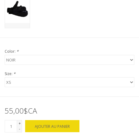
Color:
*
Size:
*
55,00$CA
+
AJOUTER AU PANIER
-