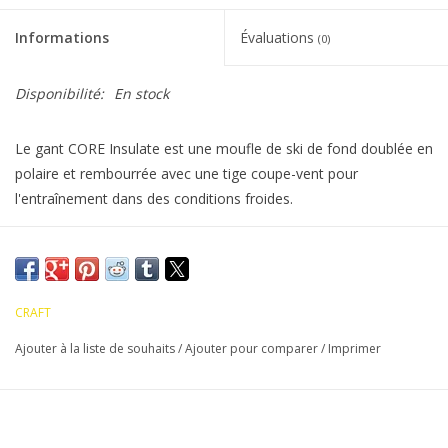
Informations
Évaluations
(0)
Disponibilité:
En stock
Le gant CORE Insulate est une moufle de ski de fond doublée en
polaire et rembourrée avec une tige coupe-vent pour
l'entraînement dans des conditions froides.
Elles comportent aussi un poignet côtelé qui empêche l’air de
s’infiltrer, des points en silicone dans la paume pour une
meilleure adhérence et un logo réfléchissant.
CRAFT
Ajouter à la liste de souhaits
/
Ajouter pour comparer
/
Imprimer