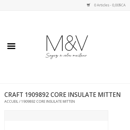
0 Articles - 0,00$CA
Accueil
SPORTS
HAUTS
ROBES
CRAFT 1909892 CORE INSULATE MITTEN
BAS
ACCUEIL
/
1909892 CORE INSULATE MITTEN
ACCESSOIRES
VESTES