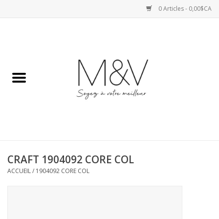
0 Articles - 0,00$CA
Accueil
SPORTS
HAUTS
ROBES
CRAFT 1904092 CORE COL
BAS
ACCUEIL
/
1904092 CORE COL
ACCESSOIRES
VESTES